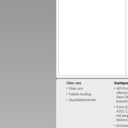
Über uns
Stahlgu
Über uns
API-For
offenes
Fabrik-Ausflug
Seat Z4
Qualitätskontrolle
Industr
Form-E
A351 C
mit we
Mützen
Drücke