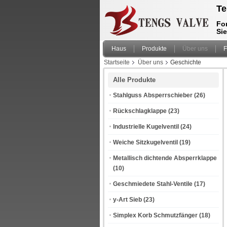
Te
For
Si
Haus
Produkte
Über uns
F
Startseite
Über uns
Geschichte
Alle Produkte
Stahlguss Absperrschieber
(26)
Rückschlagklappe
(23)
Industrielle Kugelventil
(24)
Weiche Sitzkugelventil
(19)
Metallisch dichtende Absperrklappe
(10)
Geschmiedete Stahl-Ventile
(17)
y-Art Sieb
(23)
Simplex Korb Schmutzfänger
(18)