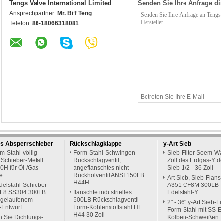
Tengs Valve International Limited
Senden Sie Ihre Anfrage di
Ansprechpartner:
Mr. Biff Teng
Telefon:
86-18066318081
ss Absperrschieber
Rückschlagklappe
y-Art Sieb
m-Stahl-völlig
Form-Stahl-Schwingen-
Sieb-Filter Soem-Wa
 Schieber-Metall
Rückschlagventil,
Zoll des Erdgas-Y d
0H für Öl-/Gas-
angeflanschtes nicht
Sieb-1/2 - 36 Zoll
ie
Rückholventil ANSI 150LB
Art Sieb, Sieb-Flans
H44H
delstahl-Schieber
A351 CF8M 300LB 
F8 SS304 300LB
flanschte industrielles
Edelstahl-Y
ggelaufenem
600LB Rückschlagventil
2" - 36" y-Art Sieb-Fi
-Entwurf
Form-Kohlenstoffstahl HF
Form-Stahl mit SS-
H44 30 Zoll
n Sie Dichtungs-
Kolben-Schweißen