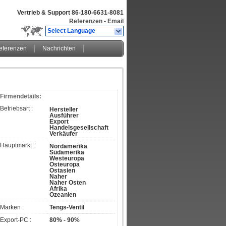
Vertrieb & Support
86-180-6631-8081
Referenzen
-
Email
Select Language
eferenzen
Nachrichten
Firmendetails:
Betriebsart :
Hersteller
Ausführer
Export
Handelsgesellschaft
Verkäufer
Hauptmarkt :
Nordamerika
Südamerika
Westeuropa
Osteuropa
Ostasien
Naher
Naher Osten
Afrika
Ozeanien
Marken :
Tengs-Ventil
Export-PC :
80% - 90%