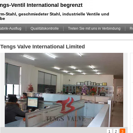
ngs-Ventil International begrenzt
m-Stahl, geschmiedeter Stahl, industrielle Ventile und
ebe
abrik-Ausflug
Qualitätskontrolle
Treten Sie mit uns in Verbindung
R
Tengs Valve International Limited
1
2
3