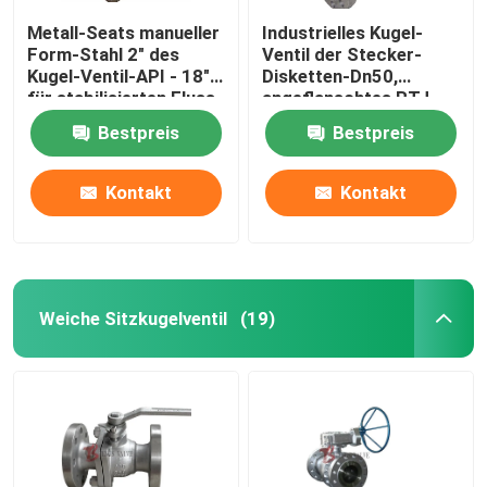
Metall-Seats manueller
Industrielles Kugel-
Form-Stahl 2" des
Ventil der Stecker-
Kugel-Ventil-API - 18"
Disketten-Dn50,
für stabilisierten Fluss
angeflanschtes RTJ-
Enden-
Bestpreis
Bestpreis
Kohlenstoffstahl-
Kugel-Ventil
Kontakt
Kontakt
Weiche Sitzkugelventil
(19)