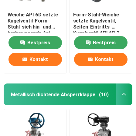
Weiche API 6D setzte
Form-Stahl-Weiche
Kugelventil-Form-
setzte Kugelventil,
Stahl-sich hin- und
Seiten-Eintritts-
herbewegende Art
Kugelventil API 6D 2
Seiteneintritts-
Zoll - 36 Zoll
Bestpreis
Bestpreis
aufgeteilten Körper
Q41F
Kontakt
Kontakt
Metallisch dichtende Absperrklappe
(10)