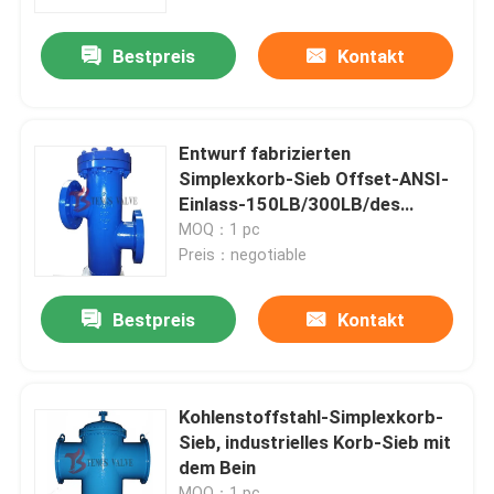
Bestpreis
Kontakt
Fabrik-Ausflug
Qualitätskontrolle
Entwurf fabrizierten
Simplexkorb-Sieb Offset-ANSI-
Treten Sie mit uns in Verbindung
Einlass-150LB/300LB/des
Ausgangs
MOQ：1 pc
Preis：negotiable
Nachrichten
Bestpreis
Kontakt
Fordern Sie ein Zitat
Stahlguss Absperrschieber
Kohlenstoffstahl-Simplexkorb-
Sieb, industrielles Korb-Sieb mit
dem Bein
Rückschlagklappe
MOQ：1 pc