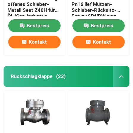
offenes Schieber-
Pn16 lief Mützen-
Metall Seat Z40H für
Schieber-Rücksitz-
Öl-/Gas-Industrie
Entwurf Rf/BW weg
Bestpreis
Bestpreis
Kontakt
Kontakt
Rückschlagklappe
(23)