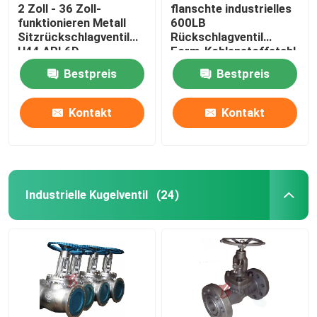
2 Zoll - 36 Zoll-
flanschte industrielles
funktionieren Metall
600LB
Sitzrückschlagventil
Rückschlagventil
H44 API 6D
Form-Kohlenstoffstahl
automatisch
HF H44 30 Zoll
Bestpreis
Bestpreis
Kontakt
Kontakt
Industrielle Kugelventil
(24)