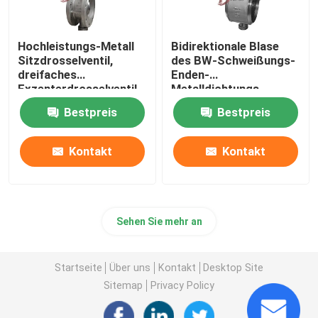
Hochleistungs-Metall
Bidirektionale Blase
Sitzdrosselventil,
des BW-Schweißungs-
dreifaches
Enden-
Exzenterdrosselventil
Metalldichtungs-
Drosselventil-BFV fest
Bestpreis
Bestpreis
abgestellt
Kontakt
Kontakt
Sehen Sie mehr an
Startseite
Über uns
Kontakt
Desktop Site
Sitemap
Privacy Policy