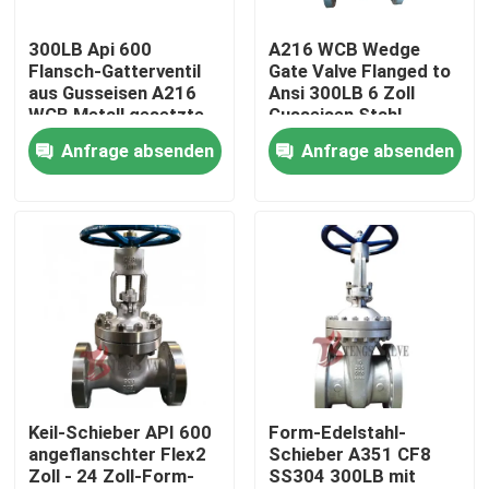
300LB Api 600
A216 WCB Wedge
Fabrik-Ausflug
Flansch-Gatterventil
Gate Valve Flanged to
aus Gusseisen A216
Ansi 300LB 6 Zoll
WCB Metall gesetzte
Gusseisen Stahl
Qualitätskontrolle
Industrieventile DN100
Steigende Stamm
Anfrage absenden
Anfrage absenden
Metallventile
Treten Sie mit uns in Verbindung
Nachrichten
Fordern Sie ein Zitat
Stahlguss Absperrschieber
Keil-Schieber API 600
Form-Edelstahl-
angeflanschter Flex2
Schieber A351 CF8
Zoll - 24 Zoll-Form-
SS304 300LB mit
Rückschlagklappe