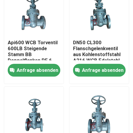
Api600 WCB Torventil
DN50 CL300
600LB Steigende
Flanschgelenkventil
Stamm BB
aus Kohlenstoffstahl
Doppelflanken RF 6
A216 WCB Edelstahl
Zoll Für Öl- und
Trim Pn50 Manuelle
Anfrage absenden
Anfrage absenden
Gasindustrie
Ventile
Haus
Produkte
Über uns