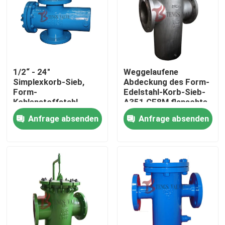
1/2“ - 24"
Weggelaufene
Simplexkorb-Sieb,
Abdeckung des Form-
Form-
Edelstahl-Korb-Sieb-
Kohlenstoffstahl-
A351 CF8M flanschte
Korb-Sieb
zum Lärm PN16
Anfrage absenden
Anfrage absenden
Haus
Produkte
Über uns