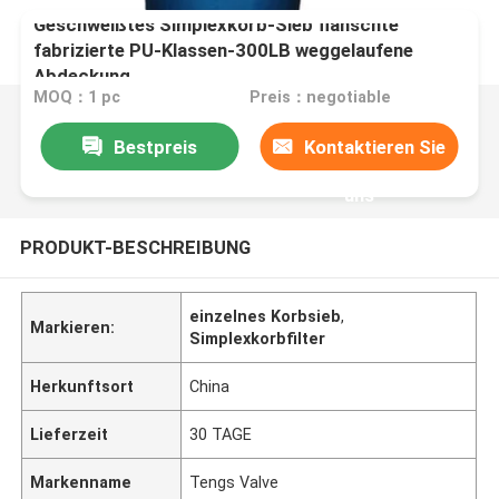
Geschweißtes Simplexkorb-Sieb flanschte
fabrizierte PU-Klassen-300LB weggelaufene
Abdeckung
MOQ：1 pc
Preis：negotiable
Bestpreis
Kontaktieren Sie
uns
PRODUKT-BESCHREIBUNG
einzelnes Korbsieb
,
Markieren:
Simplexkorbfilter
Herkunftsort
China
Lieferzeit
30 TAGE
Markenname
Tengs Valve