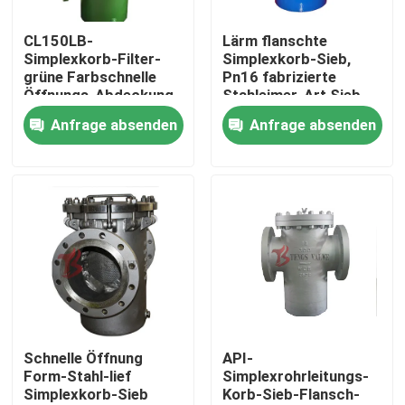
CL150LB-
Lärm flanschte
Fabrik-Ausflug
Simplexkorb-Filter-
Simplexkorb-Sieb,
grüne Farbschnelle
Pn16 fabrizierte
Öffnungs-Abdeckung
Stahleimer-Art Sieb
Qualitätskontrolle
mit dem Davit-Arm
Anfrage absenden
Anfrage absenden
Treten Sie mit uns in Verbindung
Nachrichten
Fordern Sie ein Zitat
Stahlguss Absperrschieber
Schnelle Öffnung
API-
Form-Stahl-lief
Simplexrohrleitungs-
Simplexkorb-Sieb
Korb-Sieb-Flansch-
Rückschlagklappe