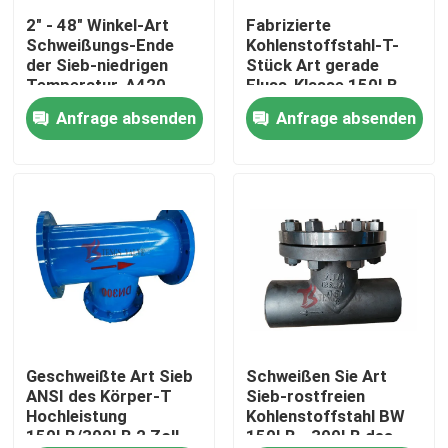
2" - 48" Winkel-Art
Fabrizierte
Schweißungs-Ende
Kohlenstoffstahl-T-
Fabrik-Ausflug
der Sieb-niedrigen
Stück Art gerade
Temperatur-A420
Fluss-Klasse 150LB
WPL6 mit
des Sieb-A234 WPB
Anfrage absenden
Anfrage absenden
Qualitätskontrolle
perforiertem Korb
Treten Sie mit uns in Verbindung
Nachrichten
Fordern Sie ein Zitat
Stahlguss Absperrschieber
Geschweißte Art Sieb
Schweißen Sie Art
ANSI des Körper-T
Sieb-rostfreien
Hochleistung
Kohlenstoffstahl BW
150LB/300LB 2 Zoll -
150LB - 300LB des
Rückschlagklappe