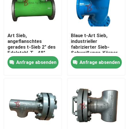
Art Sieb,
Blaue t-Art Sieb,
angeflanschtes
industrieller
gerades t-Sieb 2" des
fabrizierter Sieb-
Edelstahl-T - 48"
Schweißungs-Körper
mit WN-Flansch
Anfrage absenden
Anfrage absenden
Haus
Produkte
Über uns