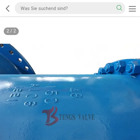
2
/
2