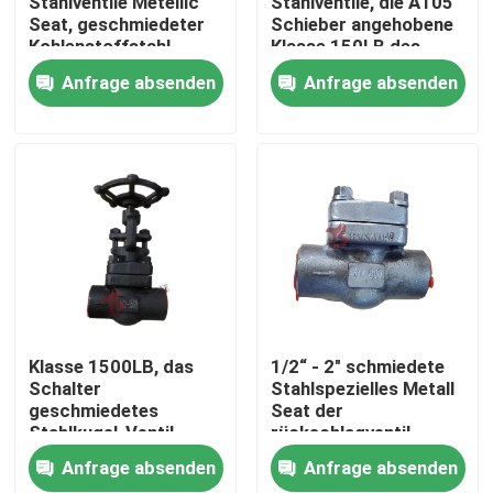
Stahlventile Metellic
Stahlventile, die A105
Seat, geschmiedeter
Schieber angehobene
Kohlenstoffstahl-
Klasse 150LB des
Fabrik-Ausflug
Schieber
Gesichts-1inch Dn25
Anfrage absenden
Anfrage absenden
flanschte
Qualitätskontrolle
Treten Sie mit uns in Verbindung
Nachrichten
Fordern Sie ein Zitat
Klasse 1500LB, das
1/2“ - 2" schmiedete
Schalter
Stahlspezielles Metall
geschmiedetes
Seat der
Stahlguss Absperrschieber
Stahlkugel-Ventil
rückschlagventil-
beendet, lief den
Klassen-800 der
Anfrage absenden
Anfrage absenden
geschweißten Sockel
Legierungs-20
Rückschlagklappe