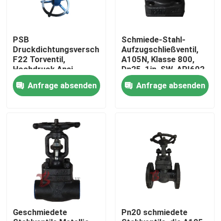
PSB
Schmiede-Stahl-
Druckdichtungsverschluss
Aufzugschließventil,
F22 Torventil,
A105N, Klasse 800,
Hochdruck Ansi
Dn25, 1in, SW, API602
2500LB geschmiedete
Anfrage absenden
Anfrage absenden
Stahltorventile, Dn25,
SW Verbindung
Haus
Produkte
Geschmiedete
Pn20 schmiedete
Über uns