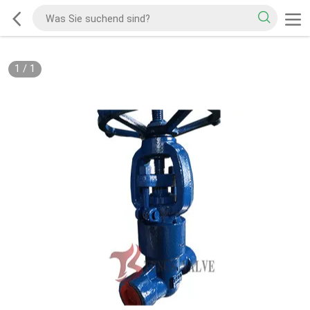
1
/
1