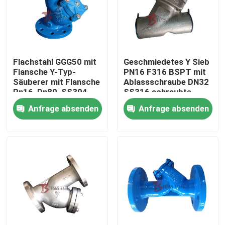
Flachstahl GGG50 mit
Geschmiedetes Y Sieb
Flansche Y-Typ-
PN16 F316 BSPT mit
Säuberer mit Flansche
Ablassschraube DN32
Pn16, Dn80, SS304
SS316 schraubte
Screen DI Körper für
Siebe
Anfrage absenden
Anfrage absenden
Abwasser
Haus
Produkte
Über uns