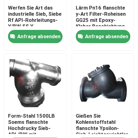
Werfen Sie Art das
Lärm Pn16 flanschte
industrielle Sieb, Siebe
y-Art Filter-Roheisen
Fabrik-Ausflug
Rf API-Rohrleitungs-
GG25 mit Epoxy-
Y/BW SS Y
Kleber Beschichtung
des Schirm-SS304
Anfrage absenden
Anfrage absenden
Qualitätskontrolle
Treten Sie mit uns in Verbindung
Nachrichten
Fordern Sie ein Zitat
Stahlguss Absperrschieber
Form-Stahl 1500LB
Gießen Sie
Soems flanschte
Kohlenstoffstahl
Hochdrucky Sieb-
flanschte Ypsilon-
API,/BW mit
Sieb-Leichtgewichtler
Rückschlagklappe