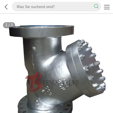
2
/
2