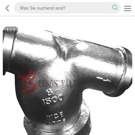
1
/
1