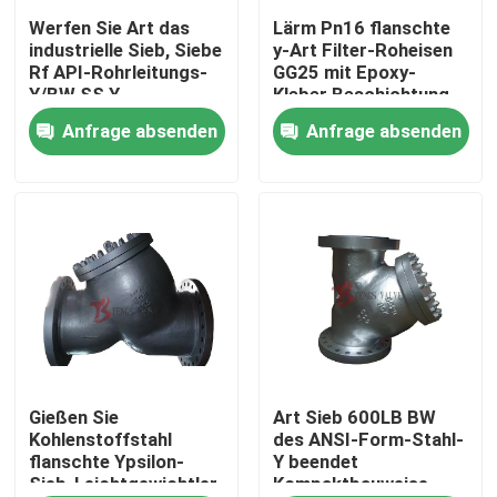
Werfen Sie Art das
Lärm Pn16 flanschte
industrielle Sieb, Siebe
y-Art Filter-Roheisen
Fabrik-Ausflug
Rf API-Rohrleitungs-
GG25 mit Epoxy-
Y/BW SS Y
Kleber Beschichtung
des Schirm-SS304
Anfrage absenden
Anfrage absenden
Qualitätskontrolle
Treten Sie mit uns in Verbindung
Nachrichten
Fordern Sie ein Zitat
Stahlguss Absperrschieber
Gießen Sie
Art Sieb 600LB BW
Kohlenstoffstahl
des ANSI-Form-Stahl-
flanschte Ypsilon-
Y beendet
Sieb-Leichtgewichtler
Kompaktbauweise-
Rückschlagklappe