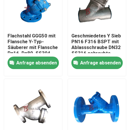
Flachstahl GGG50 mit
Geschmiedetes Y Sieb
Flansche Y-Typ-
PN16 F316 BSPT mit
Säuberer mit Flansche
Ablassschraube DN32
Pn16, Dn80, SS304
SS316 schraubte
Screen DI Körper für
Siebe
Anfrage absenden
Anfrage absenden
Abwasser
Haus
Produkte
Über uns