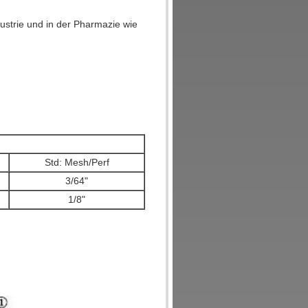
dustrie und in der Pharmazie wie
Std: Mesh/Perf
3/64"
1/8"