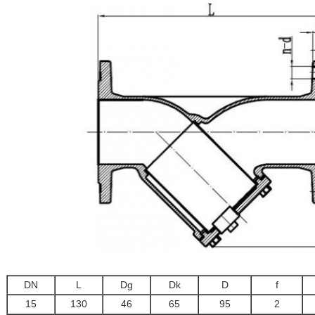
DN
L
Dg
Dk
D
f
15
130
46
65
95
2