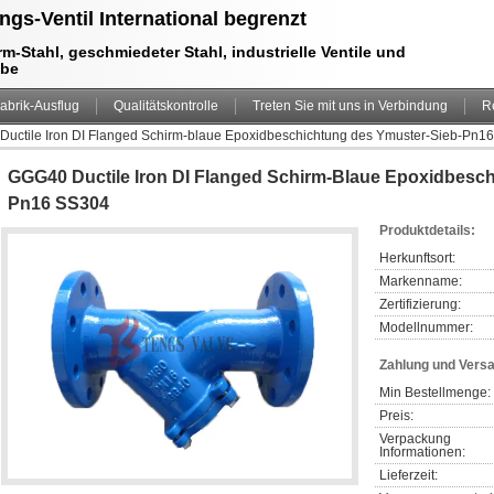
ngs-Ventil International begrenzt
m-Stahl, geschmiedeter Stahl, industrielle Ventile und
ebe
abrik-Ausflug
Qualitätskontrolle
Treten Sie mit uns in Verbindung
R
uctile Iron DI Flanged Schirm-blaue Epoxidbeschichtung des Ymuster-Sieb-Pn1
GGG40 Ductile Iron DI Flanged Schirm-Blaue Epoxidbesc
Pn16 SS304
Produktdetails:
Herkunftsort:
Markenname:
Zertifizierung:
Modellnummer:
Zahlung und Vers
Min Bestellmenge:
Preis:
Verpackung 
Informationen:
Lieferzeit: