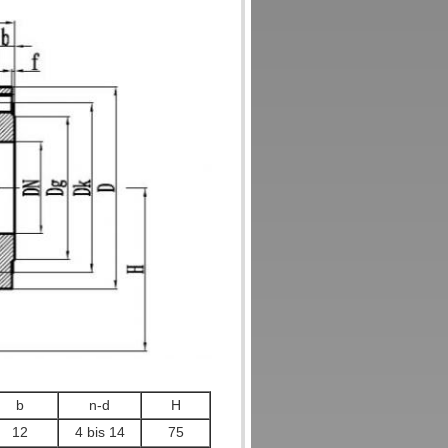
b
n-d
H
12
4 bis 14
75