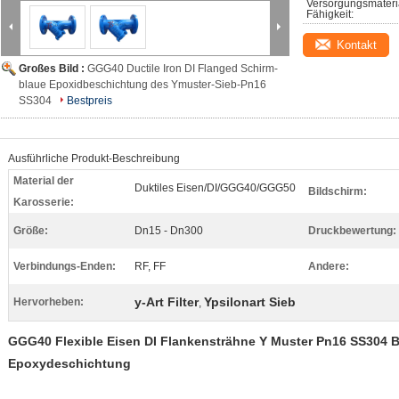
Versorgungsmateri
Fähigkeit:
Kontakt
Großes Bild :
GGG40 Ductile Iron DI Flanged Schirm-
blaue Epoxidbeschichtung des Ymuster-Sieb-Pn16
SS304
Bestpreis
Ausführliche Produkt-Beschreibung
Material der
Duktiles Eisen/DI/GGG40/GGG50
Bildschirm:
Karosserie:
Größe:
Dn15 - Dn300
Druckbewertung:
Verbindungs-Enden:
RF, FF
Andere:
y-Art Filter
Ypsilonart Sieb
Hervorheben:
,
GGG40 Flexible Eisen DI Flankensträhne Y Muster Pn16 SS304 B
Epoxydeschichtung