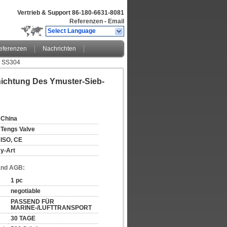
Vertrieb & Support
86-180-6631-8081
Referenzen
-
Email
Select Language
eferenzen
Nachrichten
6 SS304
hichtung Des Ymuster-Sieb-
China
Tengs Valve
ISO, CE
y-Art
and AGB:
1 pc
negotiable
PASSEND FÜR 
MARINE-/LUFTTRANSPORT
30 TAGE