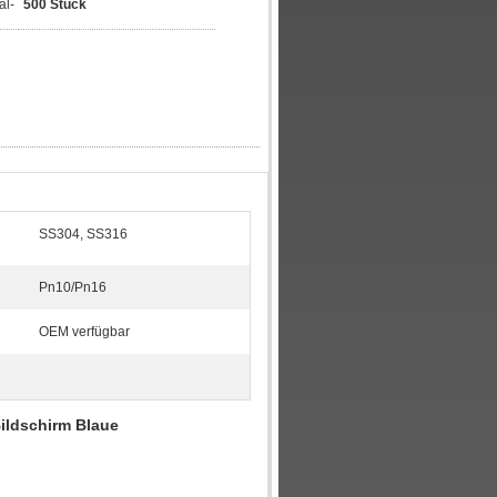
al-
500 Stück
SS304, SS316
Pn10/Pn16
OEM verfügbar
ildschirm Blaue