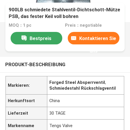
900LB schmiedete Stahlventil-Dichtschott-Mütze
PSB, das fester Keil voll bohren
MOQ：1 pc
Preis：negotiable
Bestpreis
Kontaktieren Sie
uns
PRODUKT-BESCHREIBUNG
Forged Steel Absperrventil
,
Markieren:
Schmiedestahl Rückschlagventil
Herkunftsort
China
Lieferzeit
30 TAGE
Markenname
Tengs Valve