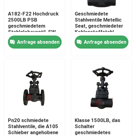
A182-F22 Hochdruck
Geschmiedete
Fabrik-Ausflug
2500LB PSB
Stahlventile Metellic
geschmiedetem
Seat, geschmiedeter
Stahlglobeventil, SW,
Kohlenstoffstahl-
Qualitätskontrolle
DN25
Schieber
Anfrage absenden
Anfrage absenden
Treten Sie mit uns in Verbindung
Nachrichten
Fordern Sie ein Zitat
Stahlguss Absperrschieber
Pn20 schmiedete
Klasse 1500LB, das
Stahlventile, die A105
Schalter
Schieber angehobene
geschmiedetes
Rückschlagklappe