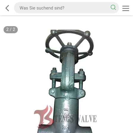
2
/
2