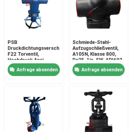
PSB
Schmiede-Stahl-
Druckdichtungsverschluss
Aufzugschließventil,
F22 Torventil,
A105N, Klasse 800,
Hochdruck Ansi
Dn25, 1in, SW, API602
2500LB geschmiedete
Anfrage absenden
Anfrage absenden
Stahltorventile, Dn25,
SW Verbindung
Haus
Produkte
Über uns