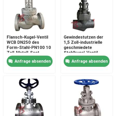
Flansch-Kugel-Ventil
Gewindestutzen der
WCB DN250 des
1,5 Zoll-industrielle
Form-Stahl-PN100 10
geschmiedete
Zoll-Metall-Seat-
Stahlkugel-Ventil-
Absperrventile
Klassen-800 A105N
Anfrage absenden
Anfrage absenden
J11H NPT
Haus
Produkte
Über uns