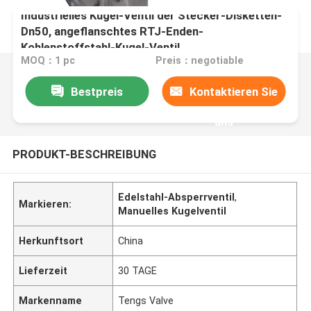
Industrielles Kugel-Ventil der Stecker-Disketten-
Dn50, angeflanschtes RTJ-Enden-
Kohlenstoffstahl-Kugel-Ventil
MOQ：1 pc
Preis：negotiable
Bestpreis
Kontaktieren Sie
uns
PRODUKT-BESCHREIBUNG
Edelstahl-Absperrventil
,
Markieren:
Manuelles Kugelventil
Herkunftsort
China
Lieferzeit
30 TAGE
Markenname
Tengs Valve