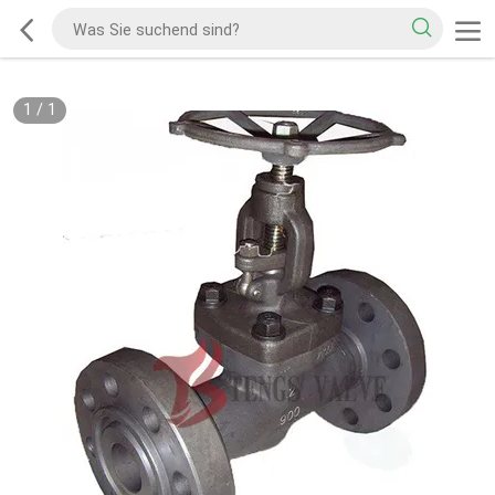
1
/
1