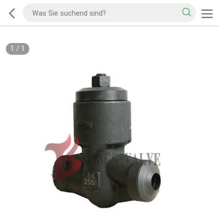
1
/
1