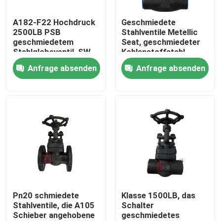
A182-F22 Hochdruck
Geschmiedete
Fabrik-Ausflug
2500LB PSB
Stahlventile Metellic
geschmiedetem
Seat, geschmiedeter
Stahlglobeventil, SW,
Kohlenstoffstahl-
Qualitätskontrolle
DN25
Schieber
Anfrage absenden
Anfrage absenden
Treten Sie mit uns in Verbindung
Nachrichten
Fordern Sie ein Zitat
Stahlguss Absperrschieber
Pn20 schmiedete
Klasse 1500LB, das
Stahlventile, die A105
Schalter
Schieber angehobene
geschmiedetes
Rückschlagklappe