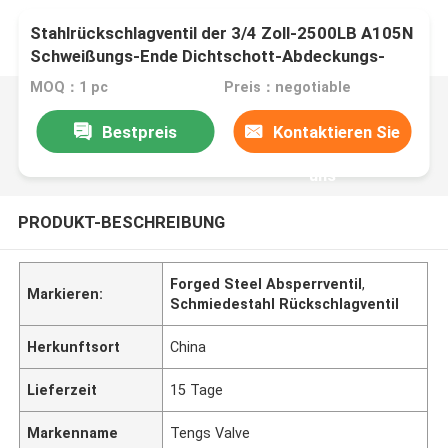
Stecker-Diskette schmiedete
Stahlrückschlagventil der 3/4 Zoll-2500LB A105N
Schweißungs-Ende Dichtschott-Abdeckungs-
PSB
MOQ：1 pc
Preis：negotiable
Bestpreis
Kontaktieren Sie
uns
PRODUKT-BESCHREIBUNG
Forged Steel Absperrventil
,
Markieren:
Schmiedestahl Rückschlagventil
Herkunftsort
China
Lieferzeit
15 Tage
Markenname
Tengs Valve