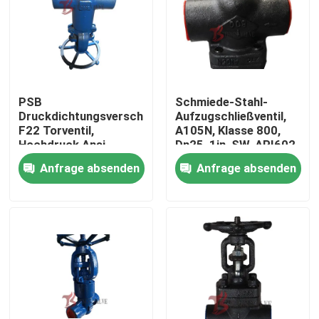
PSB
Schmiede-Stahl-
Druckdichtungsverschluss
Aufzugschließventil,
F22 Torventil,
A105N, Klasse 800,
Hochdruck Ansi
Dn25, 1in, SW, API602
2500LB geschmiedete
Anfrage absenden
Anfrage absenden
Stahltorventile, Dn25,
SW Verbindung
Haus
Produkte
Über uns