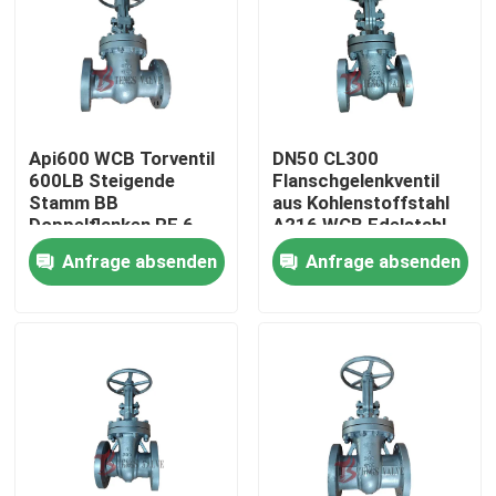
Api600 WCB Torventil
DN50 CL300
600LB Steigende
Flanschgelenkventil
Stamm BB
aus Kohlenstoffstahl
Doppelflanken RF 6
A216 WCB Edelstahl
Zoll Für Öl- und
Trim Pn50 Manuelle
Anfrage absenden
Anfrage absenden
Gasindustrie
Ventile
Haus
Produkte
Über uns