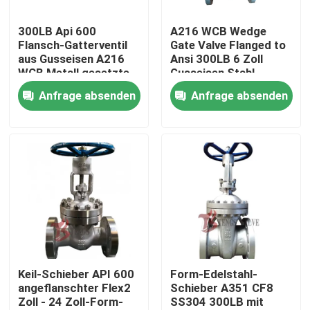
300LB Api 600
A216 WCB Wedge
Fabrik-Ausflug
Flansch-Gatterventil
Gate Valve Flanged to
aus Gusseisen A216
Ansi 300LB 6 Zoll
WCB Metall gesetzte
Gusseisen Stahl
Qualitätskontrolle
Industrieventile DN100
Steigende Stamm
Anfrage absenden
Anfrage absenden
Metallventile
Treten Sie mit uns in Verbindung
Nachrichten
Fordern Sie ein Zitat
Stahlguss Absperrschieber
Keil-Schieber API 600
Form-Edelstahl-
angeflanschter Flex2
Schieber A351 CF8
Zoll - 24 Zoll-Form-
SS304 300LB mit
Rückschlagklappe