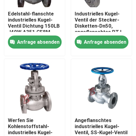
Edelstahl-flanschte
Industrielles Kugel-
Fabrik-Ausflug
industrielles Kugel-
Ventil der Stecker-
Ventil Dichtung 150LB
Disketten-Dn50,
J40W A351 CF8M
angeflanschtes RTJ-
Qualitätskontrolle
Metall
Enden-
Anfrage absenden
Anfrage absenden
Kohlenstoffstahl-
Kugel-Ventil
Treten Sie mit uns in Verbindung
Nachrichten
Fordern Sie ein Zitat
Stahlguss Absperrschieber
Werfen Sie
Angeflanschtes
Kohlenstoffstahl-
industrielles Kugel-
industrielles Kugel-
Ventil, SS-Kugel-Ventil
Rückschlagklappe