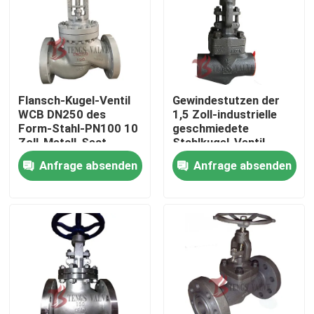
Flansch-Kugel-Ventil
Gewindestutzen der
WCB DN250 des
1,5 Zoll-industrielle
Form-Stahl-PN100 10
geschmiedete
Zoll-Metall-Seat-
Stahlkugel-Ventil-
Absperrventile
Klassen-800 A105N
Anfrage absenden
Anfrage absenden
J11H NPT
Haus
Produkte
Über uns