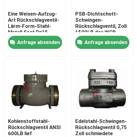
Eine Weisen-Aufzug-
PSB-Dichtschott-
Fabrik-Ausflug
Art Rückschlagventil-
Schwingen-
Lärm-Form-Stahl-
Rückschlagventil, Zoll
Metall Seat Dn15 -
1500LB des WCB-
Qualitätskontrolle
Dn400
Schwingen-nicht
Anfrage absenden
Anfrage absenden
Rückkehr-Ventil-3
Treten Sie mit uns in Verbindung
Nachrichten
Fordern Sie ein Zitat
Stahlguss Absperrschieber
Kohlenstoffstahl-
Edelstahl-Schwingen-
Rückschlagventil ANSI
Rückschlagventil 0,75
600LB lief
Zoll schmiedete
Rückschlagklappe