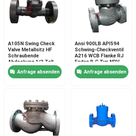
A105N Swing Check
Ansi 900LB API594
Valve Metallsitz HF
Schwing-Checkventil
Schraubende
A216 WCB Flanke RJ
Abdeckung 1/2 Zoll
Enden B.C Typ NRV
900 Lb Flangen
Ventile
Anfrage absenden
Anfrage absenden
geschmiedetes Ventil
NRV
Haus
Produkte
Über uns