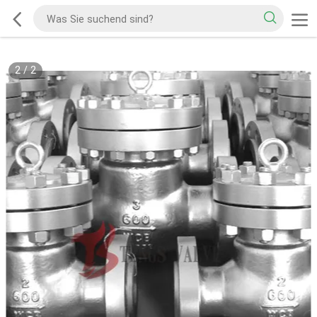
2
/
2