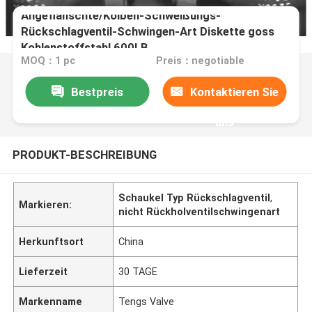
Angeflanschte/Kolben-Schweißungs-
Rückschlagventil-Schwingen-Art Diskette goss
Kohlenstoffstahl 600LB
MOQ：1 pc
Preis：negotiable
Bestpreis
Kontaktieren Sie
uns
PRODUKT-BESCHREIBUNG
Schaukel Typ Rückschlagventil
,
Markieren:
nicht Rückholventilschwingenart
Herkunftsort
China
Lieferzeit
30 TAGE
Markenname
Tengs Valve