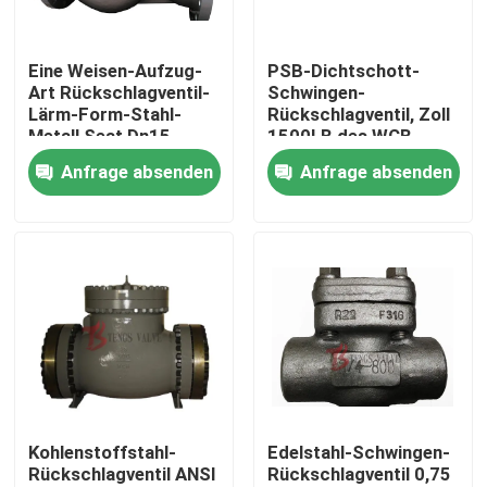
Fabrik-Ausflug
Eine Weisen-Aufzug-
PSB-Dichtschott-
Art Rückschlagventil-
Schwingen-
Lärm-Form-Stahl-
Rückschlagventil, Zoll
Qualitätskontrolle
Metall Seat Dn15 -
1500LB des WCB-
Dn400
Schwingen-nicht
Anfrage absenden
Anfrage absenden
Rückkehr-Ventil-3
Treten Sie mit uns in Verbindung
Nachrichten
Fordern Sie ein Zitat
Stahlguss Absperrschieber
Kohlenstoffstahl-
Edelstahl-Schwingen-
Rückschlagventil ANSI
Rückschlagventil 0,75
Rückschlagklappe