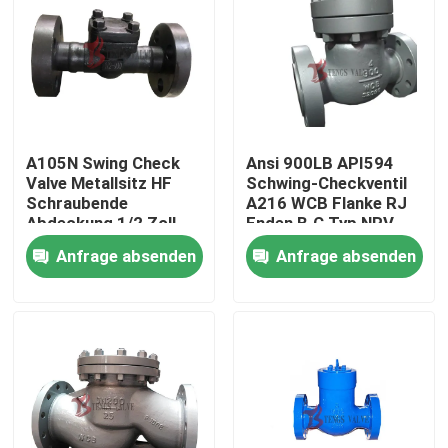
A105N Swing Check
Ansi 900LB API594
Valve Metallsitz HF
Schwing-Checkventil
Schraubende
A216 WCB Flanke RJ
Abdeckung 1/2 Zoll
Enden B.C Typ NRV
900 Lb Flangen
Ventile
Anfrage absenden
Anfrage absenden
geschmiedetes Ventil
NRV
Haus
Produkte
Über uns