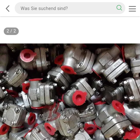
2
/
2