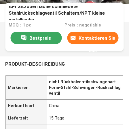
API Sitzoberfläche schmiedete
Stahlrückschlagventil Schalters/NPT kleine
metallische
MOQ：1 pc
Preis：negotiable
Bestpreis
Kontaktieren Sie
uns
PRODUKT-BESCHREIBUNG
nicht Rückholventilschwingenart
,
Markieren:
Form-Stahl-Schwingen-Rückschlag
ventil
Herkunftsort
China
Lieferzeit
15 Tage