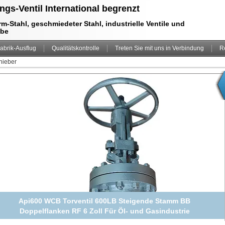
ngs-Ventil International begrenzt
m-Stahl, geschmiedeter Stahl, industrielle Ventile und
ebe
abrik-Ausflug
Qualitätskontrolle
Treten Sie mit uns in Verbindung
R
hieber
Api600 WCB Torventil 600LB Steigende Stamm BB
Doppelflanken RF 6 Zoll Für Öl- und Gasindustrie