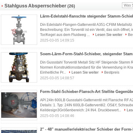
Stahlguss Absperrschieber
(26)
Din Edelstahl-Flangen-Gatterventil A351-CF8M Metallsit
Beschreibung: Ein Torventil ist ein Ventil, das sich öffnet
Tor/Kegel aus dem Fluidweg ...
Lesen Sie weiter
Bes
2025-03-05 14:09:15
Din Gussstahl Torventil Metall Sitz HF Steigende Stamm R
Normen Konstruktionsstandard für die Verwendung in Kra
Einheitliche Pr...
Lesen Sie weiter
Bestpreis
2025-03-05 14:08:57
API 24In 600LB Gussstahl-Gatterventil mit Flansche RF 
Details: 1. Typ: 24IN 600LB-Gatterventil2. OS&Y, Schraub
Keildesign3Größenbereich: 24 IN4. Druckbewert...
Les
2025-03-05 14:08:46