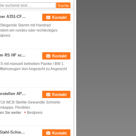
Lärm-Edelstahl-flanschte steigender Stamm-Schieber A351-CF8M Metall Seat mit Handrad
Kontakt
z Steigende Stamm mit Handrad
, indem ein rundes oder rechteckiges
tpreis
Soem-Lärm-Form-Stahl-Schieber, steigender Stamm RS HF schmiedete Stahlschieber
Kontakt
S mit manuell betrieben Flanke / BW 1.
ftfahrzeugen Von Angesicht zu Angesicht
Form-Stahl-Schieber-Flansch-Art Stellite Gegenüberstellen API 24 Zoll-600LB gangbetrieben
Kontakt
A216 WCB Stellite-Gewandte Schnelle
enkappe, Flexibles
en Sie weiter
Bestpreis
2" - 48" manueller/elektrischer Schieber der Form-Stahl-Schieber-Klassen-150,
Kontakt