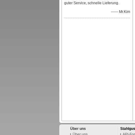
guter Service, schnelle Lieferung.
—— Mr.Kim
Über uns
Stahlgu
Über uns
API-For