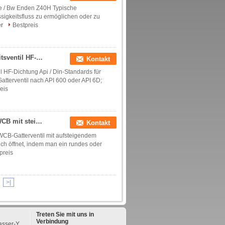
he / Bw Enden Z40H Typische
igkeitsfluss zu ermöglichen oder zu
er
Bestpreis
Form-Stahl-Flex-/fester Keil-Schieber mit Sicherheitsventil HF-Dichtung API/LÄRM Standard
Kontakt
 HF-Dichtung Api / Din-Standards für
tterventil nach API 600 oder API 6D;
eis
Angeflanschter Form-Stahl-Schieber ASTM A216 WCB mit steigendem Stamm RS 150LB
Kontakt
WCB-Gatterventil mit aufsteigendem
ich öffnet, indem man ein rundes oder
preis
>|
Treten Sie mit uns in
Verbindung
sser-Y,