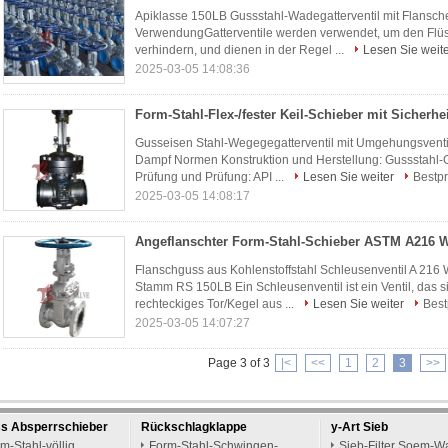
Apiklasse 150LB Gussstahl-Wadegatterventil mit Flansc
VerwendungGatterventile werden verwendet, um den Flüss
verhindern, und dienen in der Regel ...
Lesen Sie weit
2025-03-05 14:08:36
Gusseisen Stahl-Wegegegatterventil mit Umgehungsventil
Dampf Normen Konstruktion und Herstellung: Gussstahl-Ga
Prüfung und Prüfung: API ...
Lesen Sie weiter
Bestpr
2025-03-05 14:08:17
Flanschguss aus Kohlenstoffstahl Schleusenventil A 216 
Stamm RS 150LB Ein Schleusenventil ist ein Ventil, das s
rechteckiges Tor/Kegel aus ...
Lesen Sie weiter
Best
2025-03-05 14:07:27
Page 3 of 3
|<
<<
1
2
3
>>
ss Absperrschieber
Rückschlagklappe
y-Art Sieb
m-Stahl-völlig
Form-Stahl-Schwingen-
Sieb-Filter Soem-Wa