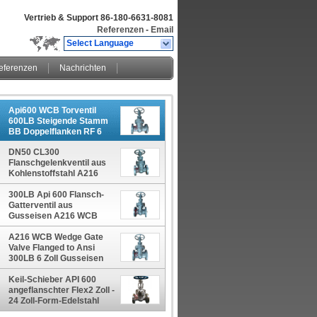
Vertrieb & Support
86-180-6631-8081
Referenzen
-
Email
Select Language
eferenzen
Nachrichten
Api600 WCB Torventil
600LB Steigende Stamm
BB Doppelflanken RF 6
Zoll Für Öl- und
DN50 CL300
Gasindustrie
Flanschgelenkventil aus
Kohlenstoffstahl A216
WCB Edelstahl Trim Pn50
Manuelle Ventile
300LB Api 600 Flansch-
Gatterventil aus
Gusseisen A216 WCB
Metall gesetzte
Industrieventile DN100
A216 WCB Wedge Gate
Valve Flanged to Ansi
300LB 6 Zoll Gusseisen
Stahl Steigende Stamm
Metallventile
Keil-Schieber API 600
angeflanschter Flex2 Zoll -
24 Zoll-Form-Edelstahl