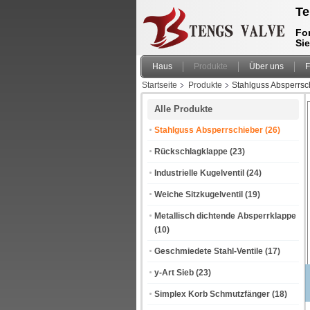
Te
For
Si
Haus
Produkte
Über uns
F
Startseite
Produkte
Stahlguss Absperrsc
Alle Produkte
Stahlguss Absperrschieber
(26)
Rückschlagklappe
(23)
Industrielle Kugelventil
(24)
Weiche Sitzkugelventil
(19)
Metallisch dichtende Absperrklappe
(10)
Geschmiedete Stahl-Ventile
(17)
y-Art Sieb
(23)
Simplex Korb Schmutzfänger
(18)