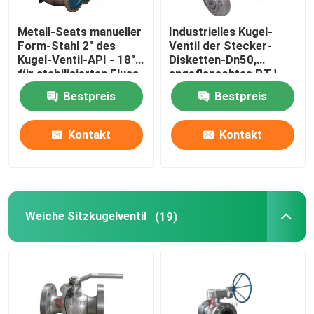
Metall-Seats manueller
Industrielles Kugel-
Form-Stahl 2" des
Ventil der Stecker-
Kugel-Ventil-API - 18"
Disketten-Dn50,
für stabilisierten Fluss
angeflanschtes RTJ-
Enden-
Bestpreis
Bestpreis
Kohlenstoffstahl-
Kugel-Ventil
Kontakt
Kontakt
Weiche Sitzkugelventil
(19)