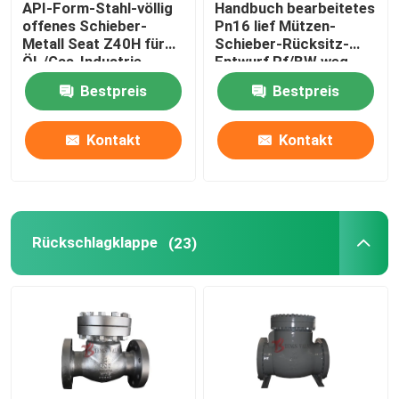
API-Form-Stahl-völlig
Handbuch bearbeitetes
offenes Schieber-
Pn16 lief Mützen-
Vorübergehendes Sieb
Metall Seat Z40H für
Schieber-Rücksitz-
Öl-/Gas-Industrie
Entwurf Rf/BW weg
Bestpreis
Bestpreis
Kontakt
Kontakt
Rückschlagklappe
(23)