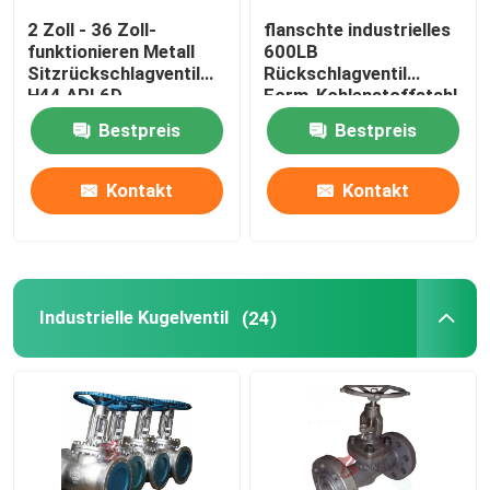
2 Zoll - 36 Zoll-
flanschte industrielles
funktionieren Metall
600LB
Sitzrückschlagventil
Rückschlagventil
H44 API 6D
Form-Kohlenstoffstahl
automatisch
HF H44 30 Zoll
Bestpreis
Bestpreis
Kontakt
Kontakt
Industrielle Kugelventil
(24)