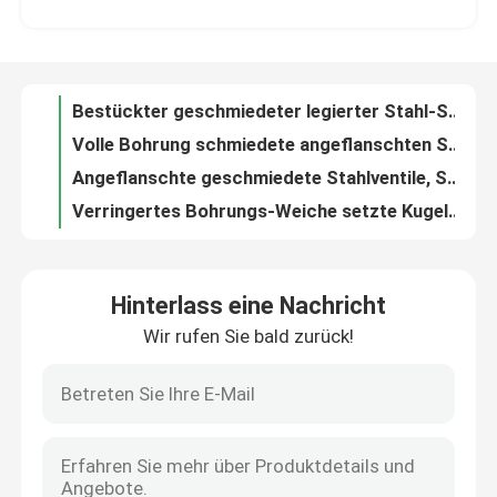
Volle Bohrung schmiedete angeflanschten Schieber HF 150LB Zoll des Dichtschott-Entwurfs-1/2 - 2 Zoll
Angeflanschte geschmiedete Stahlventile, Superduplexedelstahl-Schieber
Fabrik-Ausflug
Verringertes Bohrungs-Weiche setzte Kugelventil F316L, kleines geschmiedetes 800LB Kugelventil
A105 Kohlenstoffstahl-Kugelventil-sich hin- und herbewegendes Weiche setzte 600LB FB drei Stück
Qualitätskontrolle
1" - 24" Simplexkorb-Sieb-niedrige Temperatur-Kohlenstoffstahl A352 LCB flanschte zu ANSI
Form-Stahl-Schieber-Flansch-Art Stellite Gegenüberstellen API 24 Zoll-600LB gangbetrieben
Treten Sie mit uns in Verbindung
Keil-Schieber API 600 angeflanschter Flex2 Zoll - 24 Zoll-Form-Edelstahl
900LB schmiedete Stahlventil-Dichtschott-Mütze PSB, das fester Keil voll bohren
Nachrichten
Geschmiedeter Stahlventil-fester Hochdruckkeil bohren voll A105N Schalter/NPT
Hinterlass eine Nachricht
Der Mützen-PSB Schweißung Form-Stahl-Dichtschott-des Schieber-A216 WCB 12 im Jahre 1500 lbs beendet BW
Wir rufen Sie bald zurück!
Fordern Sie ein Zitat
PSB-Dichtschott-Schwingen-Rückschlagventil, Zoll 1500LB des WCB-Schwingen-nicht Rückkehr-Ventil-3
Soem 1 Zoll-Schwingen-Rückschlagventil, geschmiedetes Kohlenstoffstahl-Sockel-Schweißungs-Rückschlagventil
WCB-Schwingen-Rückschlagventil 12 Zoll, Ende der Form-Stahl-Rückschlagventil-weggelaufenes Abdeckungs-RJ
Stahlguss Absperrschieber
Angeflanschtes Metall Seat des Schwingen-Disketten-Rückschlagventil-A351 CF8M 2 des Zoll-150LB bohren voll
Edelstahl-Schwingen-Rückschlagventil 0,75 Zoll schmiedete verfügbares Soem 800LB
Rückschlagklappe