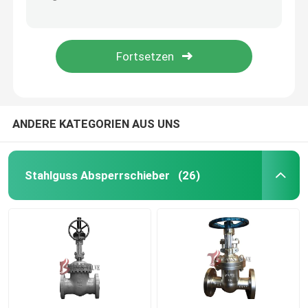
Automatisch angeflanschte Weise NRVs H44H des Schwingen-Rückschlagventil-WCB GS-C25 PN16 eins
3/4 Zoll-industrielles Kugel-Ventil 800LB, geschmiedetes Edelstahl-Kugel-Ventil
Industrielle Kugelventil
Flanschte industrielles Kugel-Ventil A105N 1 Zoll, der volle geschweißte Hafen Kugel-Ventil
Industrielles Kugel-Ventil der Stecker-Disketten-Dn50, angeflanschtes RTJ-Enden-Kohlenstoffstahl-Kugel-Ventil
Weiche Sitzkugelventil
Metallisch dichtende Absperrklappe
ANDERE KATEGORIEN AUS UNS
Geschmiedete Stahl-Ventile
Stahlguss Absperrschieber
(26)
y-Art Sieb
Simplex Korb Schmutzfänger
T-Art Sieb