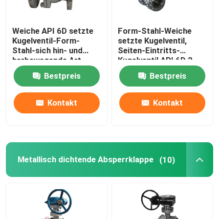
Weiche API 6D setzte
Form-Stahl-Weiche
Kugelventil-Form-
setzte Kugelventil,
Stahl-sich hin- und
Seiten-Eintritts-
herbewegende Art
Kugelventil API 6D 2
Seiteneintritts-
Zoll - 36 Zoll
Bestpreis
Bestpreis
aufgeteilten Körper
Q41F
Kontakt
Kontakt
Metallisch dichtende Absperrklappe
(10)