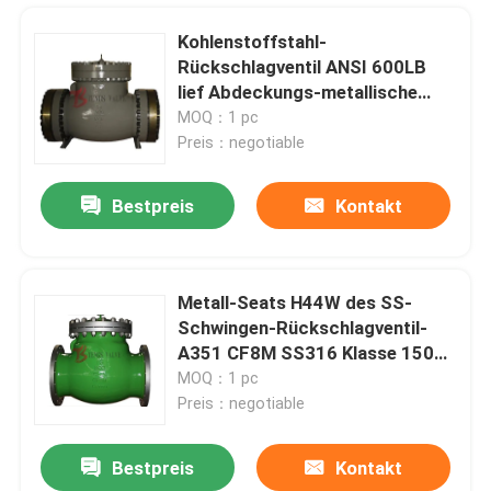
Kohlenstoffstahl-
Rückschlagventil ANSI 600LB
lief Abdeckungs-metallische
Sitzoberfläche weg
MOQ：1 pc
Preis：negotiable
Bestpreis
Kontakt
Metall-Seats H44W des SS-
Schwingen-Rückschlagventil-
Haus
A351 CF8M SS316 Klasse 150LB
- 2500LB
MOQ：1 pc
Preis：negotiable
Produkte
Bestpreis
Kontakt
Bestückter geschmiedeter legierter Stahl-Schieber BW 1500LB entblößen Stamm mit ISO 5211
Über uns