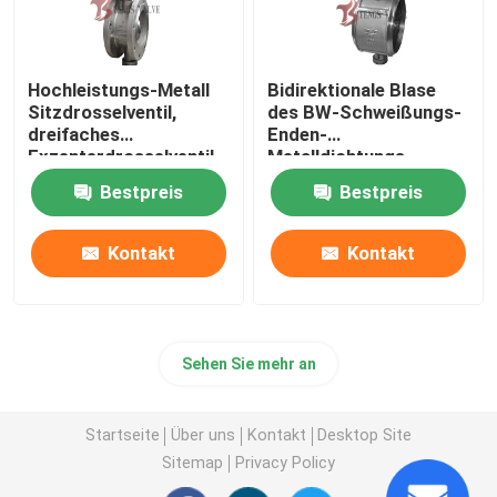
Hochleistungs-Metall
Bidirektionale Blase
Sitzdrosselventil,
des BW-Schweißungs-
dreifaches
Enden-
Exzenterdrosselventil
Metalldichtungs-
Drosselventil-BFV fest
Bestpreis
Bestpreis
abgestellt
Kontakt
Kontakt
Sehen Sie mehr an
Startseite
Über uns
Kontakt
Desktop Site
Sitemap
Privacy Policy